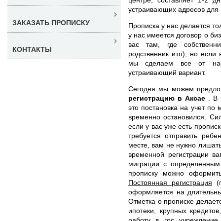
устраивающих адресов для в
ЗАКАЗАТЬ ПРОПИСКУ
Прописка у нас делается то
у нас имеется договор о би
вас там, где собственн
КОНТАКТЫ
родственник итп), но если
мы сделаем все от нас
устраивающий вариант.
Сегодня мы можем предл
регистрацию в Аксае
. В
это постановка на учет по 
временно остановился. Сил
если у вас уже есть пропис
требуется отправить ребе
месте, вам не нужно лишат
временной регистрации ва
миграции с определенным
прописку можно оформит
Постоянная регистрация
(п
оформляется на длительны
Отметка о прописке делает
ипотеки, крупных кредитов
работу в гос учреждение.