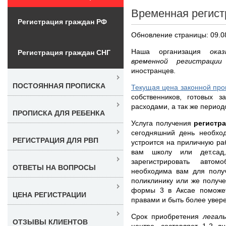
Временная регист
Регистрация граждан РФ
Обновление страницы: 09.0
Наша организация
ока
Регистрация граждан СНГ
временной регистрац
иностранцев.
ПОСТОЯННАЯ ПРОПИСКА
Текущая цена законной про
собственников, готовых з
расходами, а так же период
ПРОПИСКА ДЛЯ РЕБЕНКА
Услуга получения
регистр
сегодняшний день необход
РЕГИСТРАЦИЯ ДЛЯ РВП
устроится на приличную ра
вам школу или дет.сад
зарегистрировать авто
ОТВЕТЫ НА ВОПРОСЫ
необходима вам для получ
поликлинику или же получ
формы 3 в Аксае поможет
ЦЕНА РЕГИСТРАЦИИ
правами и быть более увер
Срок приобретения
легал
ОТЗЫВЫ КЛИЕНТОВ
центре, составляет 1-2 д