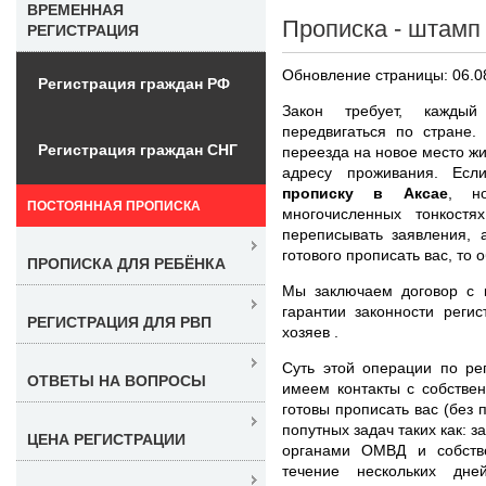
ВРЕМЕННАЯ
Прописка - штамп 
РЕГИСТРАЦИЯ
Обновление страницы: 06.0
Регистрация граждан РФ
Закон требует, кажды
передвигаться по стране
Регистрация граждан СНГ
переезда на новое место жи
адресу проживания. Ес
прописку в Аксае
, н
ПОСТОЯННАЯ ПРОПИСКА
многочисленных тонкостях
переписывать заявления, 
готового прописать вас, то 
ПРОПИСКА ДЛЯ РЕБЁНКА
Мы заключаем договор с 
гарантии законности реги
РЕГИСТРАЦИЯ ДЛЯ РВП
хозяев .
Суть этой операции по ре
ОТВЕТЫ НА ВОПРОСЫ
имеем контакты с собстве
готовы прописать вас (без 
попутных задач таких как: з
ЦЕНА РЕГИСТРАЦИИ
органами ОМВД и собств
течение нескольких дн