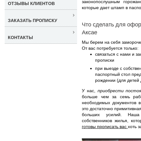
законопослушным горожа
ОТЗЫВЫ КЛИЕНТОВ
которые дает штамп в паспо
ЗАКАЗАТЬ ПРОПИСКУ
Что сделать для офор
Аксае
КОНТАКТЫ
Мы берем на себя заморочк
От вас потребуется только:
связаться с нами и з
прописки
при выезде с собстве
паспортный стол пред
рождении (для детей д
У нас,
приобрести постоя
больше чем за семь раб
необходимых документов в
это достаточно примитивная
больших усилий. Наша
собственников жилья, кот
готовы прописать вас
хоть з